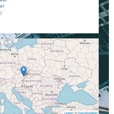
8 87
 10
Leaflet
| ©
OpenStreetMap